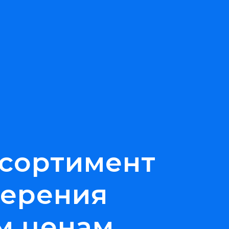
сортимент
мерения
м ценам