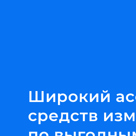
Широкий ас
средств из
по выгодны