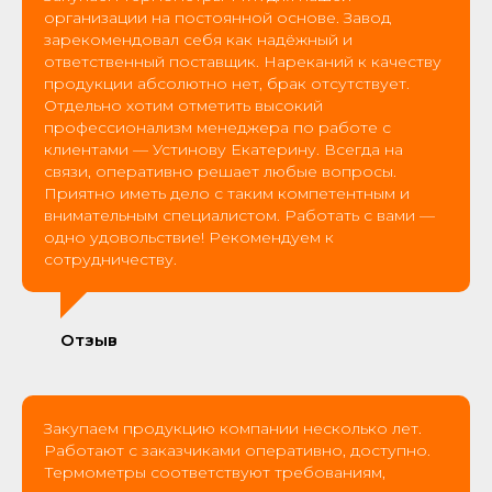
организации на постоянной основе. Завод
зарекомендовал себя как надёжный и
ответственный поставщик. Нареканий к качеству
продукции абсолютно нет, брак отсутствует.
Отдельно хотим отметить высокий
профессионализм менеджера по работе с
клиентами — Устинову Екатерину. Всегда на
связи, оперативно решает любые вопросы.
Приятно иметь дело с таким компетентным и
внимательным специалистом. Работать с вами —
одно удовольствие! Рекомендуем к
сотрудничеству.
Отзыв
Закупаем продукцию компании несколько лет.
Работают с заказчиками оперативно, доступно.
Термометры соответствуют требованиям,