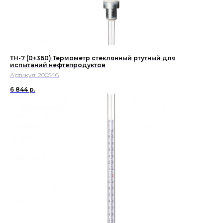
ТН-7 (0+360) Термометр стеклянный ртутный для
испытаний нефтепродуктов
Артикул:
200546
6 844
р.