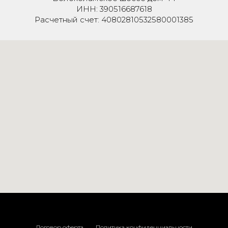
ИНН: 390516687618
Расчетный счет: 40802810532580001385
Договор оферта
Политика конфиденциальности