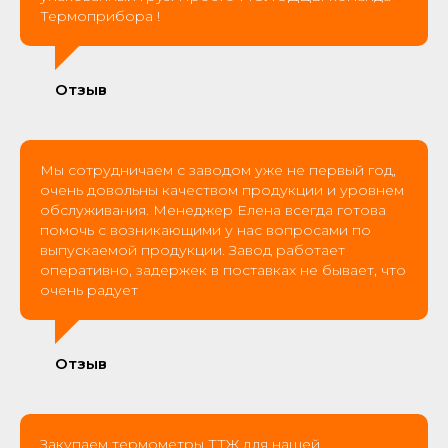
Термоприбора !
Отзыв
Мы сотрудничаем с заводом уже не первый год,
очень довольны качеством продукции и уровнем
обслуживания. Менеджер Елена всегда готова
помочь с возникающими у нас вопросами по
выпускаемой продукции. Завод работает
оперативно, задержек в поставках не бывает, что
очень радует
Отзыв
Закупаем термометры ТТЖ для нашей