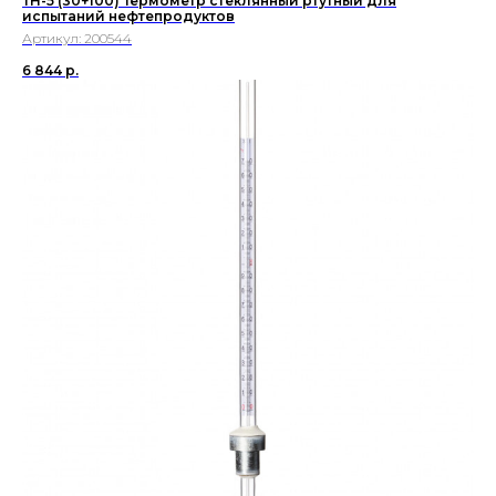
ТН-5 (30+100) Термометр стеклянный ртутный для
испытаний нефтепродуктов
Артикул:
200544
6 844
р.