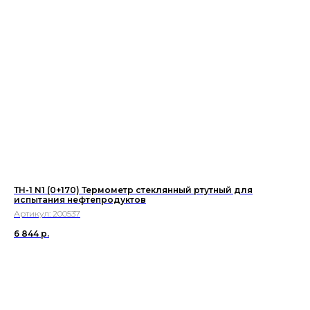
ТН-1 N1 (0+170) Термометр стеклянный ртутный для
испытания нефтепродуктов
Артикул:
200537
6 844
р.