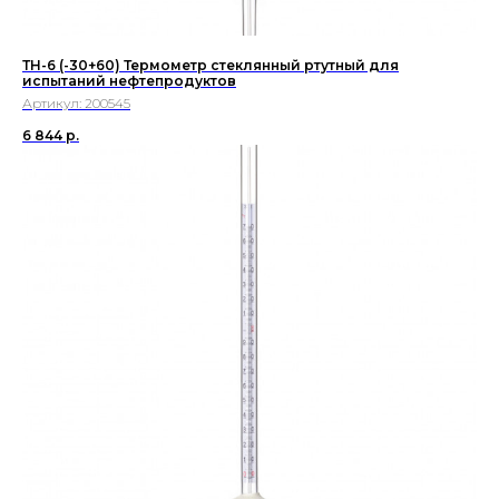
ТН-6 (-30+60) Термометр стеклянный ртутный для
испытаний нефтепродуктов
Артикул:
200545
6 844
р.