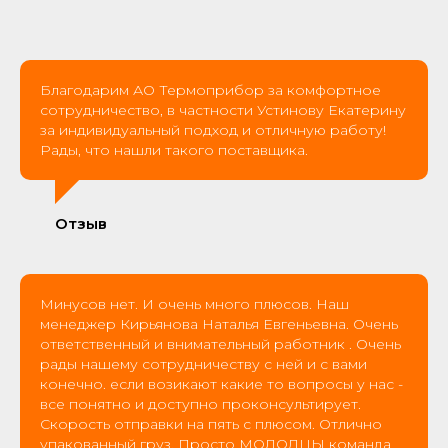
Благодарим АО Термоприбор за комфортное
сотрудничество, в частности Устинову Екатерину
за индивидуальный подход и отличную работу!
Рады, что нашли такого поставщика.
Отзыв
Минусов нет. И очень много плюсов. Наш
менеджер Кирьянова Наталья Евгеньевна. Очень
ответственный и внимательный работник . Очень
рады нашему сотрудничеству с ней и с вами
конечно. если возикают какие то вопросы у нас -
все понятно и доступно проконсультирует.
Скорость отправки на пять с плюсом. Отлично
упакованный груз. Просто МОЛОДЦЫ команда