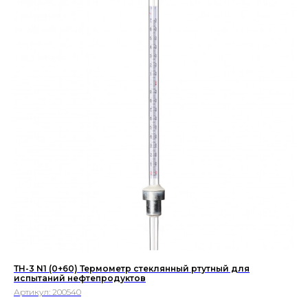
ТН-3 N1 (0+60) Термометр стеклянный ртутный для
испытаний нефтепродуктов
Артикул:
200540