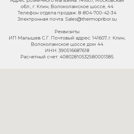
Адрес розничного магазина: 141607, Московская
обл., г. Клин, Волоколамское шоссе, 44
Телефон отдела продаж: 8-804-700-42-34
Электронная почта: Sales@thermopribor.su
Реквизиты
ИП Малышев С.Г. Почтовый адрес: 141607, г. Клин,
Волоколамское шоссе дом 44
ИНН: 390516687618
Расчетный счет: 40802810532580001385