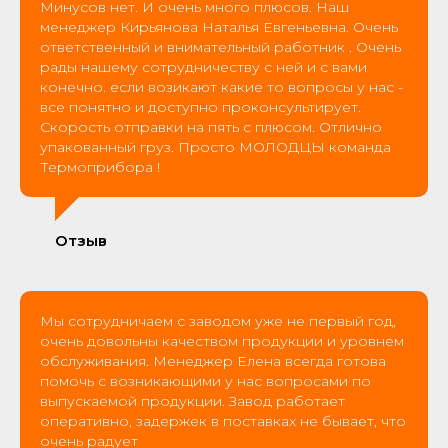
Минусов нет. И очень много плюсов. Наш
менеджер Кирьянова Наталья Евгеньевна. Очень
ответственный и внимательный работник . Очень
рады нашему сотрудничеству с ней и с вами
конечно. если возикают какие то вопросы у нас -
все понятно и доступно проконсультирует.
Скорость отправки на пять с плюсом. Отлично
упакованный груз. Просто МОЛОДЦЫ команда
Термоприбора !
Отзыв
Мы сотрудничаем с заводом уже не первый год,
очень довольны качеством продукции и уровнем
обслуживания. Менеджер Елена всегда готова
помочь с возникающими у нас вопросами по
выпускаемой продукции. Завод работает
оперативно, задержек в поставках не бывает, что
очень радует