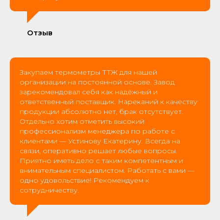
Отзыв
Закупаем термометры ТТЖ для нашей
организации на постоянной основе. Завод
зарекомендовал себя как надёжный и
ответственный поставщик. Нареканий к качеству
продукции абсолютно нет, брак отсутствует.
Отдельно хотим отметить высокий
профессионализм менеджера по работе с
клиентами — Устинову Екатерину. Всегда на
связи, оперативно решает любые вопросы.
Приятно иметь дело с таким компетентным и
внимательным специалистом. Работать с вами —
одно удовольствие! Рекомендуем к
сотрудничеству.