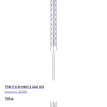
ТТЖ П 5 (0+160) 2 240 103
Артикул:
200310
705
р.