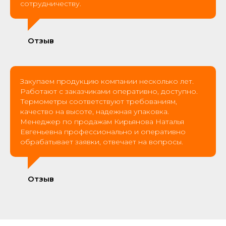
сотрудничеству.
Отзыв
Закупаем продукцию компании несколько лет.
Работают с заказчиками оперативно, доступно.
Термометры соответствуют требованиям,
качество на высоте, надежная упаковка.
Менеджер по продажам Кирьянова Наталья
Евгеньевна профессионально и оперативно
обрабатывает заявки, отвечает на вопросы.
Отзыв