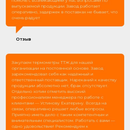
помочь с возникающими у нас вопросами по
выпускаемой продукции. Завод работает
оперативно, задержек в поставках не бывает, что
очень радует
Отзыв
Закупаем термометры ТТЖ для нашей
организации на постоянной основе. Завод
зарекомендовал себя как надёжный и
ответственный поставщик. Нареканий к качеству
продукции абсолютно нет, брак отсутствует.
Отдельно хотим отметить высокий
профессионализм менеджера по работе с
клиентами — Устинову Екатерину. Всегда на
связи, оперативно решает любые вопросы.
Приятно иметь дело с таким компетентным и
внимательным специалистом. Работать с вами —
одно удовольствие! Рекомендуем к