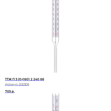
ТТЖ П 5 (0+160) 2 240 66
Артикул:
200309
705
р.