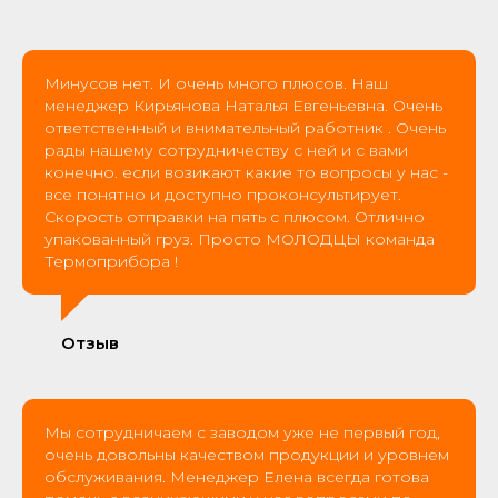
Минусов нет. И очень много плюсов. Наш
менеджер Кирьянова Наталья Евгеньевна. Очень
ответственный и внимательный работник . Очень
рады нашему сотрудничеству с ней и с вами
конечно. если возикают какие то вопросы у нас -
все понятно и доступно проконсультирует.
Скорость отправки на пять с плюсом. Отлично
упакованный груз. Просто МОЛОДЦЫ команда
Термоприбора !
Отзыв
Мы сотрудничаем с заводом уже не первый год,
очень довольны качеством продукции и уровнем
обслуживания. Менеджер Елена всегда готова