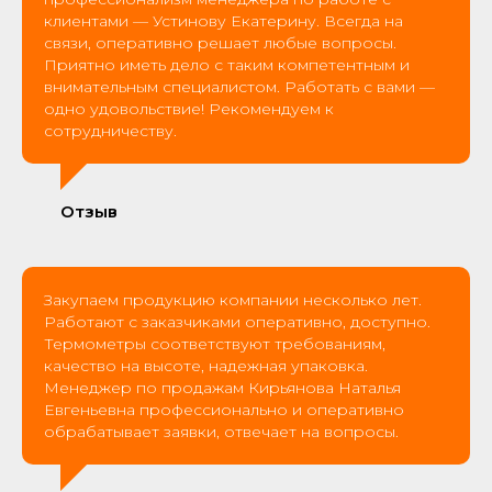
клиентами — Устинову Екатерину. Всегда на
связи, оперативно решает любые вопросы.
Приятно иметь дело с таким компетентным и
внимательным специалистом. Работать с вами —
одно удовольствие! Рекомендуем к
сотрудничеству.
Отзыв
Закупаем продукцию компании несколько лет.
Работают с заказчиками оперативно, доступно.
Термометры соответствуют требованиям,
качество на высоте, надежная упаковка.
Менеджер по продажам Кирьянова Наталья
Евгеньевна профессионально и оперативно
обрабатывает заявки, отвечает на вопросы.