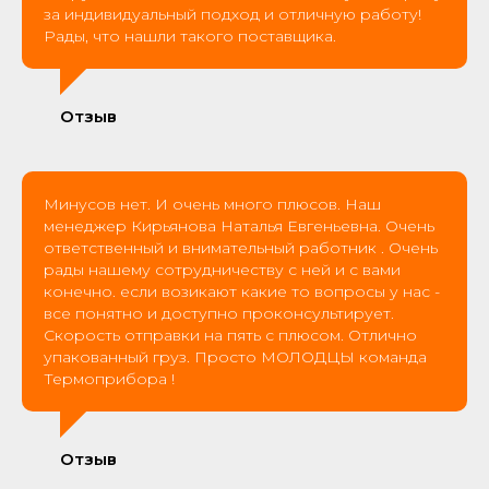
за индивидуальный подход и отличную работу!
Рады, что нашли такого поставщика.
Отзыв
Минусов нет. И очень много плюсов. Наш
менеджер Кирьянова Наталья Евгеньевна. Очень
ответственный и внимательный работник . Очень
рады нашему сотрудничеству с ней и с вами
конечно. если возикают какие то вопросы у нас -
все понятно и доступно проконсультирует.
Скорость отправки на пять с плюсом. Отлично
упакованный груз. Просто МОЛОДЦЫ команда
Термоприбора !
Отзыв