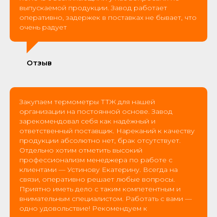
выпускаемой продукции. Завод работает
оперативно, задержек в поставках не бывает, что
очень радует
Отзыв
Закупаем термометры ТТЖ для нашей
организации на постоянной основе. Завод
зарекомендовал себя как надёжный и
ответственный поставщик. Нареканий к качеству
продукции абсолютно нет, брак отсутствует.
Отдельно хотим отметить высокий
профессионализм менеджера по работе с
клиентами — Устинову Екатерину. Всегда на
связи, оперативно решает любые вопросы.
Приятно иметь дело с таким компетентным и
внимательным специалистом. Работать с вами —
одно удовольствие! Рекомендуем к