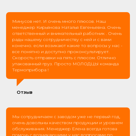
Минусов нет. И очень много плюсов. Наш
менеджер Кирьянова Наталья Евгеньевна. Очень
ответственный и внимательный работник . Очень
рады нашему сотрудничеству с ней и с вами
конечно. если возикают какие то вопросы у нас -
все понятно и доступно проконсультирует.
Скорость отправки на пять с плюсом. Отлично
упакованный груз. Просто МОЛОДЦЫ команда
Термоприбора !
Отзыв
Мы сотрудничаем с заводом уже не первый год,
очень довольны качеством продукции и уровнем
обслуживания. Менеджер Елена всегда готова
помочь с возникающими у нас вопросами по