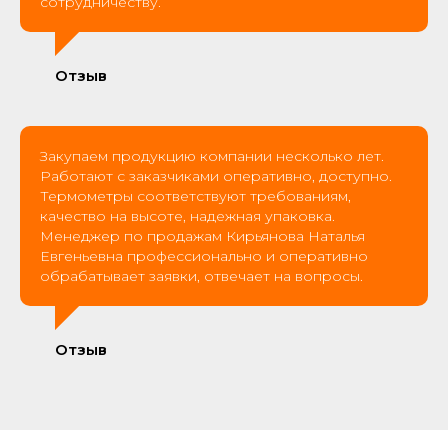
сотрудничеству.
Отзыв
Закупаем продукцию компании несколько лет.
Работают с заказчиками оперативно, доступно.
Термометры соответствуют требованиям,
качество на высоте, надежная упаковка.
Менеджер по продажам Кирьянова Наталья
Евгеньевна профессионально и оперативно
обрабатывает заявки, отвечает на вопросы.
Отзыв