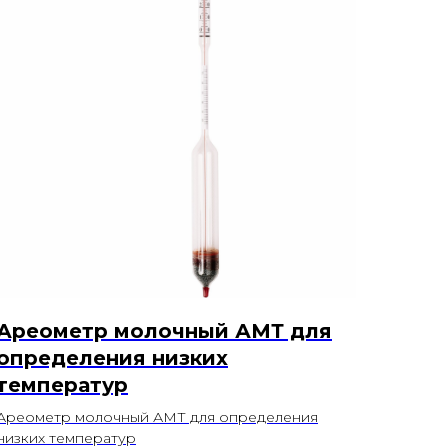
Ареометр молочный АМТ для
определения низких
температур
Ареометр молочный АМТ для определения
низких температур