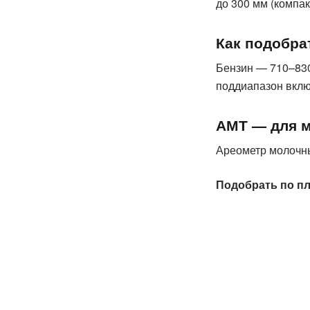
до 300 мм (компак
Как подобра
Бензин — 710–830 
поддиапазон вклю
АМТ — для 
Ареометр молочны
Подобрать по пл