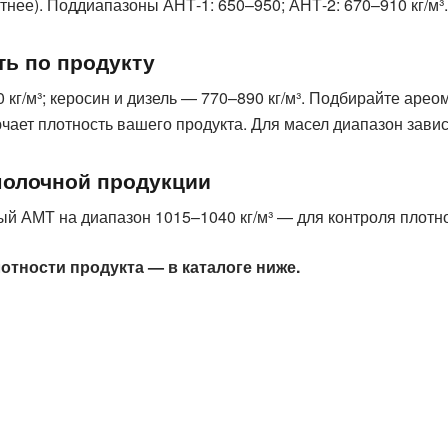
тнее). Поддиапазоны АНТ-1: 650–950; АНТ-2: 670–910 кг/м³.
ть по продукту
кг/м³; керосин и дизель — 770–890 кг/м³. Подбирайте ареом
чает плотность вашего продукта. Для масел диапазон завис
молочной продукции
й АМТ на диапазон 1015–1040 кг/м³ — для контроля плотно
отности продукта — в каталоге ниже.