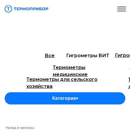
Гигр
Все
Гигрометры ВИТ
Термометры
медицинские
Термометры для сельского
хозяйства
Термометры технические ТТЖ
Тер
Категории
▾
Термометры для инкубаторов
Тер
Термометры технические СП
Термоме
(ТН)
Назад в магазин