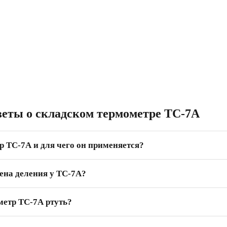
веты о складском термометре ТС-7А
р ТС-7А и для чего он применяется?
ена деления у ТС-7А?
метр ТС-7А ртуть?