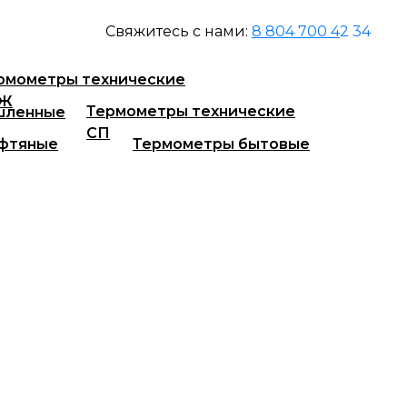
Свяжитесь с нами:
8 804 700 4
2 34
Запасные части
рмометры технические
ТЖ
Термометры технические
шленные
СП
фтяные
Термометры бытовые