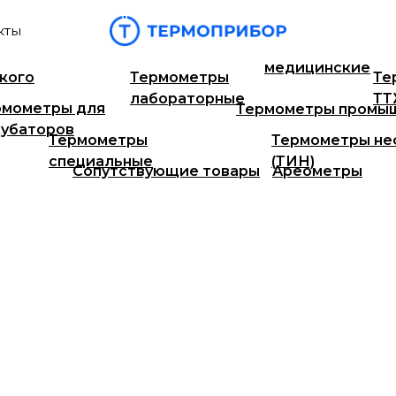
кты
Т
Гигрометры СПЕЦЗАЩИТА
Термометры
медицинские
кого
Термометры
Те
лабораторные
Т
рмометры для
Термометры промы
кубаторов
Термометры
Термометры не
специальные
(ТИН)
Сопутствующие товары
Ареометры