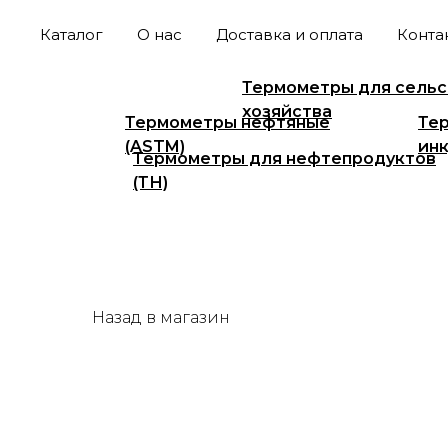
Каталог
О нас
Доставка и оплата
Конта
Все
Гигрометры ВИ
Термометры для сельс
хозяйства
Термометры нефтяные
Те
(ASTM)
ин
Термометры для нефтепродуктов
(ТН)
Назад в магазин