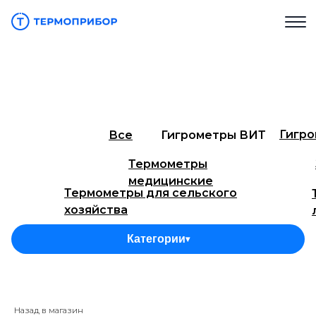
Гигр
Все
Гигрометры ВИТ
Термометры
медицинские
Термометры для сельского
хозяйства
Термометры технические ТТЖ
Тер
Категории
▾
Термометры для инкубаторов
Тер
Термометры технические СП
Термоме
(ТН)
Назад в магазин