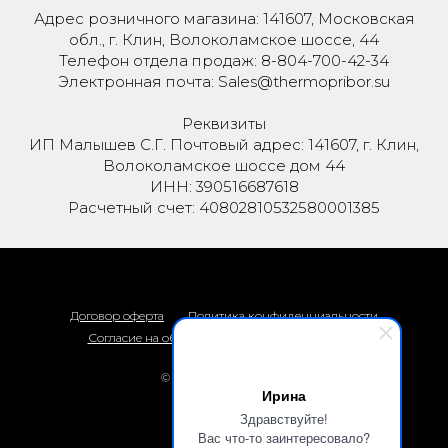
Адрес розничного магазина: 141607, Московская
обл., г. Клин, Волоколамское шоссе, 44
Телефон отдела продаж: 8-804-700-42-34
Электронная почта: Sales@thermopribor.su
Реквизиты
ИП Малышев С.Г. Почтовый адрес: 141607, г. Клин,
Волоколамское шоссе дом 44
ИНН: 390516687618
Расчетный счет: 40802810532580001385
Договор оферта
Политика конфиденциальности
Согласие на обработку персональных данных
© 2026 Термоприбор
Ирина
Наверх
Здравствуйте!
Вас что-то заинтересовало?