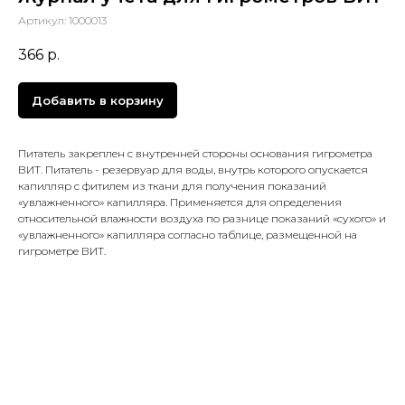
Артикул:
1000013
366
р.
Добавить в корзину
Питатель закреплен с внутренней стороны основания гигрометра
ВИТ. Питатель - резервуар для воды, внутрь которого опускается
капилляр с фитилем из ткани для получения показаний
«увлажненного» капилляра. Применяется для определения
относительной влажности воздуха по разнице показаний «сухого» и
«увлажненного» капилляра согласно таблице, размещенной на
гигрометре ВИТ.