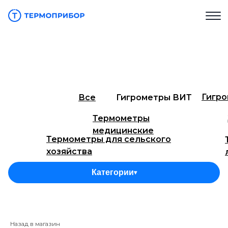
Гигр
Все
Гигрометры ВИТ
Термометры
медицинские
Термометры для сельского
хозяйства
Термометры технические ТТЖ
Тер
Категории
▾
Термометры для инкубаторов
Тер
Термометры технические СП
Термоме
(ТН)
Назад в магазин