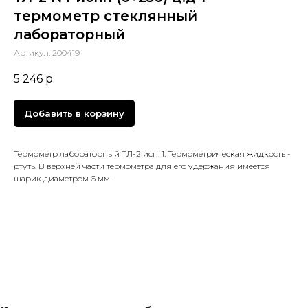
термометр стеклянный
лабораторный
Артикул:
200419
5 246
р.
Добавить в корзину
Термометр лабораторный ТЛ-2 исп. 1. Термометрическая жидкость -
ртуть. В верхней части термометра для его удержания имеется
шарик диаметром 6 мм.