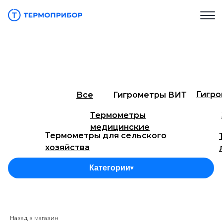
Гигр
Все
Гигрометры ВИТ
Термометры
медицинские
Термометры для сельского
хозяйства
Термометры технические ТТЖ
Тер
Категории
▾
Термометры для инкубаторов
Тер
Термометры технические СП
Термоме
(ТН)
Назад в магазин