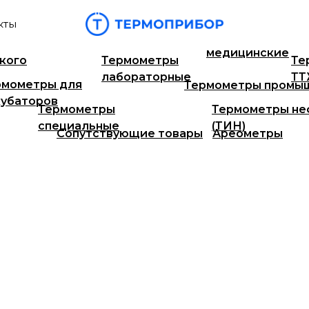
кты
Т
Гигрометры СПЕЦЗАЩИТА
Термометры
медицинские
кого
Термометры
Те
лабораторные
Т
рмометры для
Термометры промы
кубаторов
Термометры
Термометры не
специальные
(ТИН)
Сопутствующие товары
Ареометры