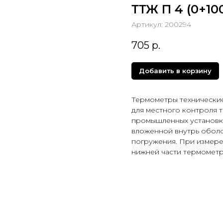
ТТЖ П 4 (0+100
Артикул:
200294
705
р.
Добавить в корзину
Термометры технически
для местного контроля т
промышленных установка
вложенной внутрь обол
погружения. При измере
нижней части термометр