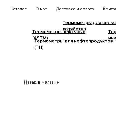
Каталог
О нас
Доставка и оплата
Конта
Все
Гигрометры ВИ
Термометры для сельс
хозяйства
Термометры нефтяные
Те
(ASTM)
ин
Термометры для нефтепродуктов
(ТН)
Назад в магазин