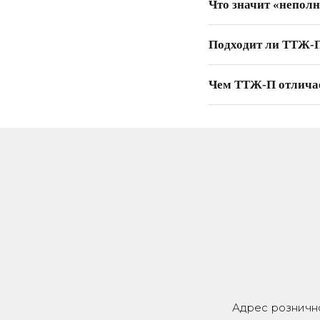
Что значит «непол
Подходит ли ТТЖ-П
Чем ТТЖ-П отличае
Адрес рознично