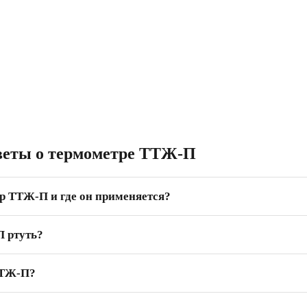
веты о термометре ТТЖ-П
р ТТЖ-П и где он применяется?
 ртуть?
ТТЖ-П?