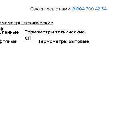
Свяжитесь с нами:
8 804 700 4
2 34
Запасные части
рмометры технические
ТЖ
Термометры технические
шленные
СП
фтяные
Термометры бытовые