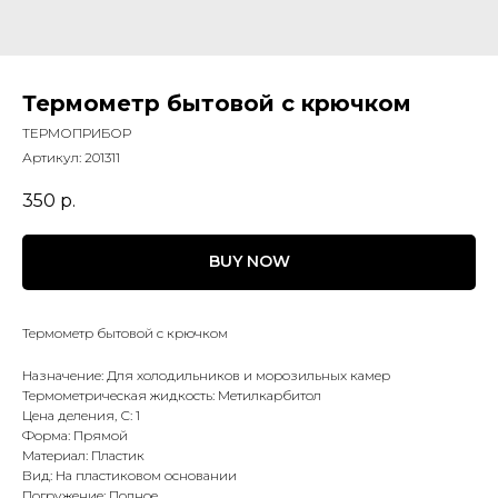
Термометр бытовой с крючком
ТЕРМОПРИБОР
Артикул:
201311
350
р.
BUY NOW
Термометр бытовой с крючком
Назначение: Для холодильников и морозильных камер
Термометрическая жидкость: Метилкарбитол
Цена деления, С: 1
Форма: Прямой
Материал: Пластик
Вид: На пластиковом основании
Погружение: Полное