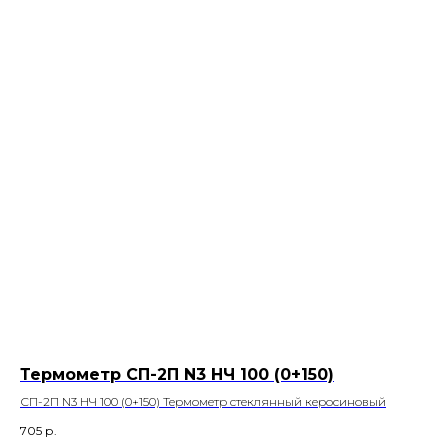
Термометр СП-2П N3 НЧ 100 (0+150)
СП-2П N3 НЧ 100 (0+150) Термометр стеклянный керосиновый
705
р.