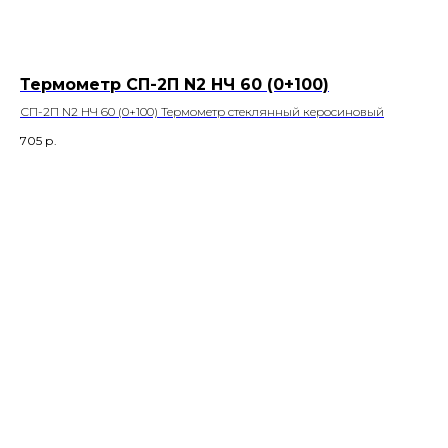
Термометр СП-2П N2 НЧ 60 (0+100)
СП-2П N2 НЧ 60 (0+100) Термометр стеклянный керосиновый
705
р.