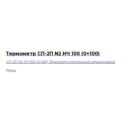
Термометр СП-2П N2 НЧ 100 (0+100)
СП-2П N2 НЧ 100 (0+100) Термометр стеклянный керосиновый
705
р.