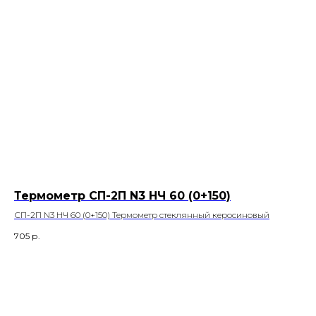
Термометр СП-2П N3 НЧ 60 (0+150)
СП-2П N3 НЧ 60 (0+150) Термометр стеклянный керосиновый
705
р.